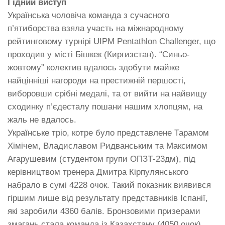
Гідний виступ
Українська чоловіча команда з сучасного
п’ятиборства взяла участь на міжнародному
рейтинговому турнірі UIPM Pentathlon Challenger, що
проходив у місті Бішкек (Киргизстан). “Синьо-
жовтому” колектив вдалось здобути майже
найцінніші нагороди на престижній першості,
виборовши срібні медалі, та от вийти на найвищу
сходинку п’єдесталу пошани нашим хлопцям, на
жаль не вдалось.
Українське тріо, котре було представлене Тарамом
Хімічем, Владиславом Ридванським та Максимом
Агарушевим (студентом групи ОПЗТ-23дм), під
керівництвом тренера Дмитра Кірпулянського
набрало в сумі 4228 очок. Такий показник виявився
гіршим лише від результату представників Іспанії,
які заробили 4360 балів. Бронзовими призерами
змагань стала команда із Казахстану (4050 очок).