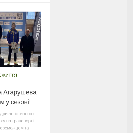
Е ЖИТТЯ
а Агарушева
м у сезоні!
дри логістичного
уху на транспорті
переможцем та