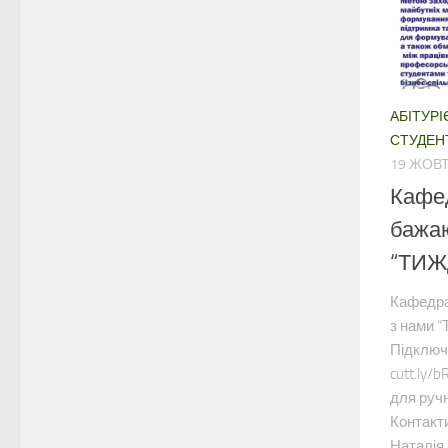
АБІТУРІ
СТУДЕН
19 ЖОВТ
Кафед
бажаю
“ТИЖ
Кафедра
з нами
Підключ
cutt.ly/
для ручн
Контакт
Наталія 