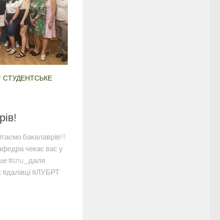
/
СТУДЕНТСЬКЕ
рів!
ітаємо бакалаврів!!!
афедра чекає вас у
ніше #snu_даля
 #далівці #ЛУБРТ