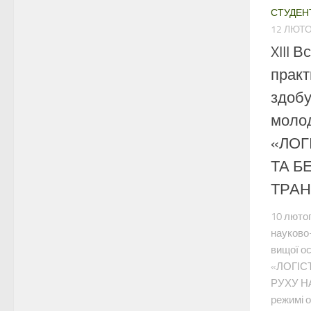
СТУДЕН
12 ЛЮТО
XIII 
практ
здобу
молод
«ЛОГ
ТА Б
ТРАН
10 лютог
науково
вищої ос
«ЛОГІС
РУХУ НА
режимі о