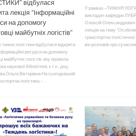
СТИКИ” відбулася
У рамках «ТИЖНЯ ЛОГІ
ита лекція “Інформаційні
викладач кафедри ЛУБР
си на допомогу
Олексій Олександрович 
лекцію на тему “Особлив
товці майбутніх логістів”
транспортно логістичної ф
він розповів про сучасний 
 тижня логістики відбулася відкрита
нформаційні ресурси на допомогу
ці майбутніх логістів, яку провела
ка наукової бібліотеки, к.т.н., доц.
ва Ольга Вікторівна На сьогоднішній
нспортна логістика –...