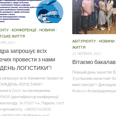
ЄНТУ
/
КОНФЕРЕНЦІЇ
/
НОВИНИ
/
ТСЬКЕ ЖИТТЯ
АБІТУРІЄНТУ
/
НОВИНИ
НЯ, 2021
ЖИТТЯ
ра запрошує всіх
22 ЧЕРВНЯ, 2021
чих провести з нами
Вітаємо бакалав
ДЕНЬ ЛОГІСТИКИ”!
Перший день захистів! В
 запрошує всіх бажаючих провести
З успішним захистом!! К
 “ТИЖДЕНЬ ЛОГІСТИКИ“!
магістратурі !!! Доклад
ення в Zoom за покликанням:
#vdeunu #сєвєродонецьк
bRf9AMi Ідентифікатор конференції
ого входу: 3410307144, Пароль: lubrt
и оргкомітету: +380507453630
+380956180499 Марія е-mail:...