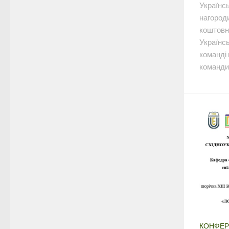
Українс
нагороди
коштовні
Українсь
команді 
команди 
КОНФЕР