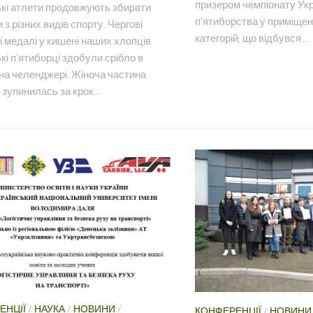
призером чемпіонату Укр
ькі атлети продовжують збирати
п’ятиборства у приміщенн
 з різних видів спорту. Чергові
категорій, що відбувся...
 медалі у кишені наших хлопців.
кі п’ятиборці здобули срібло в
на челенджері. Жіноча частина
зупинилась за крок...
ЕНЦІЇ
/
НАУКА
/
НОВИНИ
/
КОНФЕРЕНЦІЇ
/
НОВИНИ