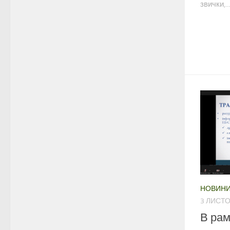
звички,...
НОВИН
3 ЛИСТО
В ра