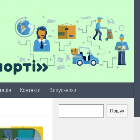
тація
Контакти
Випускники
Пошук
Пошук