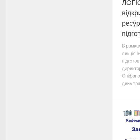
ЛОГІ
відкр
ресур
підго
В рамках
лекція І
підготов
директор
Єпіфано
день тра