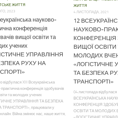
ТСЬКЕ ЖИТТЯ
ЖИТТЯ
ГО, 2023
4 ЛИСТОПАДА, 2021
Всеукраїнська науково-
12 ВСЕУКРАЇН
ична конференція
НАУКОВО-ПРА
вачів вищої освіти та
КОНФЕРЕНЦІЯ 
их учених
ВИЩОЇ ОСВІТИ 
ІСТИЧНЕ УПРАВЛІННЯ
МОЛОДИХ ВЧЕ
ЕЗПЕКА РУХУ НА
«ЛОГІСТИЧНЕ 
СПОРТІ»
ТА БЕЗПЕКА РУ
ТРАНСПОРТІ»
о відбулася XIII Всеукраїнська
-практична конференція здобувачів
04 листопада відбулася
віти та молодих учених
ВСЕУКРАЇНСЬКА НАУ
ТИЧНЕ УПРАВЛІННЯ ТА БЕЗПЕКА
КОНФЕРЕНЦІЯ ЗДОБУВ
 ТРАНСПОРТІ», працювали у
ОСВІТИ ТА МОЛОДИХ 
нлайн. Війна змінює нас, наше життя,
«ЛОГІСТИЧНЕ УПРАВЛ