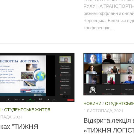
РУХУ НА ТРАНСПОРТІ»,
режимі оффлайн и онлай
Чернецька-Білецька від
конференцію,...
НОВИНИ
/
СТУДЕНТСЬК
И
/
СТУДЕНТСЬКЕ ЖИТТЯ
1 ЛИСТОПАДА, 2021
ПАДА, 2021
Відкрита лекція 
мках “ТИЖНЯ
«ТИЖНЯ ЛОГІС