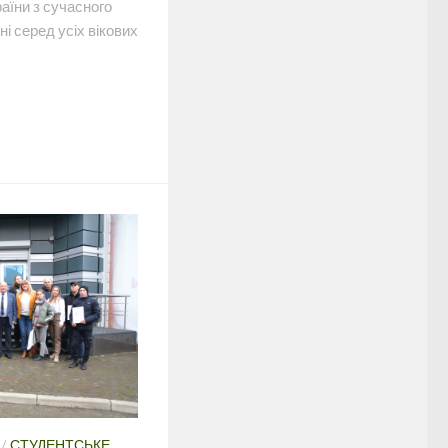
аїни з сучасного
і серед усіх вікових
/
СТУДЕНТСЬКЕ