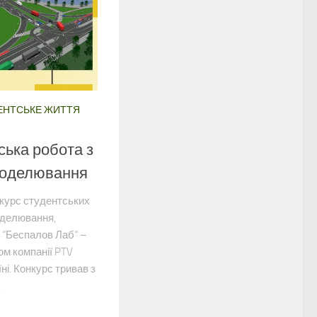
ЕНТСЬКЕ ЖИТТЯ
ська робота з
моделювання
курс студентських
оделювання,
 “Беспалов Лаб“ –
ом компанії PTV
ні. Конкурс тривав з
.