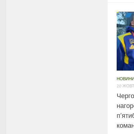
НОВИН
20 ЖОВТ
Черго
нагор
п’яти
коман