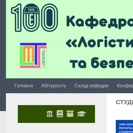
Skip to content
Головна
Абітурієнту
Склад кафедри
Конфер
СТУД