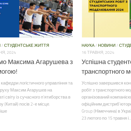
НАУКА
/
НОВИНИ
/
СТУД
И
/
СТУДЕНТСЬКЕ ЖИТТЯ
16 ТРАВНЯ, 2024
НЯ, 2024
Успішна студент
мо Максима Агарушева з
транспортного 
могою!
Успішно завершився кон
 кафедри логістичного управління та
робіт з транспортного м
 руху Максим Агарушев на
організований компанією
ті світу із сучасного п’ятиборства в
офіційним дистриб’ютор
 (Китай) посів 2-е місце.
Group (Німеччина) в Украї
іше
23 лютого по 15 травня і..