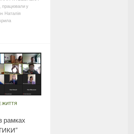
 працювали у
н. Наталія
крила
Е ЖИТТЯ
в рамках
ТИКИ”