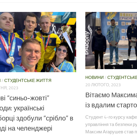
НОВИНИ
/
СТУДЕНТСЬК
И
/
СТУДЕНТСЬКЕ ЖИТТЯ
20 ЛЮТОГО, 2023
НЯ, 2023
Вітаємо Максим
ві “синьо-жовті”
із вдалим старто
оди: українські
Студент 4-го курсу кафе
борці здобули “срібло” в
управління та безпеки р
ді на челенджері
Максим Агарушев став 