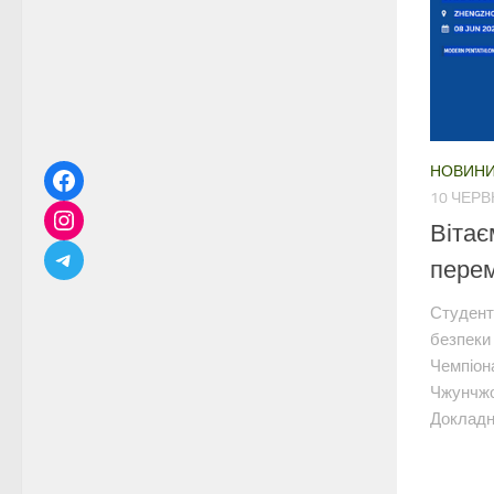
НОВИН
10 ЧЕРВ
Вітає
пере
Студент
безпеки
Чемпіона
Чжунчжоу
Докладн