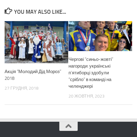
YOU MAY ALSO LIKE...
Чергові “синьо-жовті”
нагороди: українські
Акція “Молодий Дід Мороз”
п’ятиборці здобули
2018
“срібло” в команді на
челенджері
27 ГРУДНЯ, 2018
20 ЖОВТНЯ, 2023