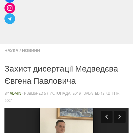
НАУКА
/
НОВИНИ
Захист дисертації Медведєва
Євгена Павловича
BY
ADMIN
· PUBLISHED
5 ЛИСТОПАДА, 2019
· UPDATED
13 КВІТНЯ,
2021