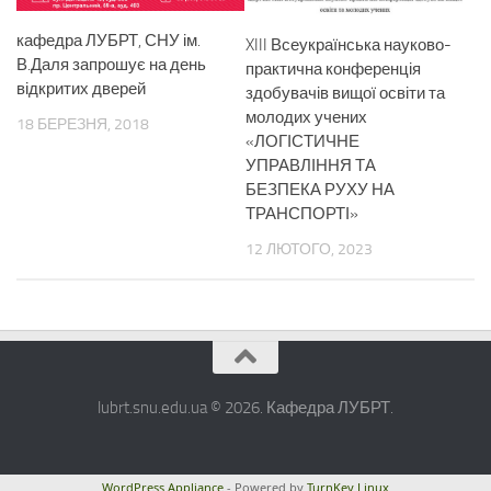
кафедра ЛУБРТ, СНУ ім.
XIII Всеукраїнська науково-
В.Даля запрошує на день
практична конференція
відкритих дверей
здобувачів вищої освіти та
молодих учених
18 БЕРЕЗНЯ, 2018
«ЛОГІСТИЧНЕ
УПРАВЛІННЯ ТА
БЕЗПЕКА РУХУ НА
ТРАНСПОРТІ»
12 ЛЮТОГО, 2023
lubrt.snu.edu.ua © 2026. Кафедра ЛУБРТ.
WordPress Appliance
- Powered by
TurnKey Linux