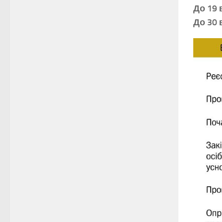
До 19
До 30