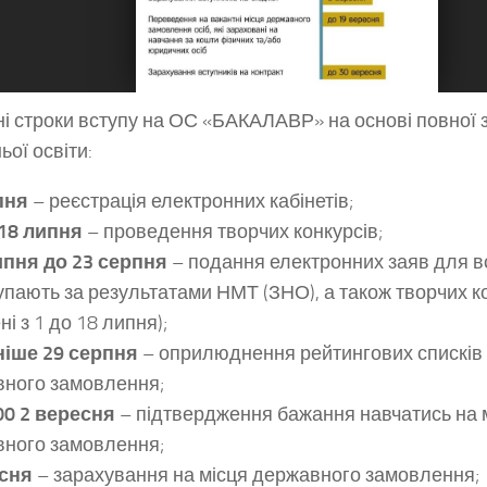
вні строки вступу на ОС «БАКАЛАВР» на основі повної 
ьої освіти:
пня
– реєстрація електронних кабінетів;
 18 липня
– проведення творчих конкурсів;
ипня до 23 серпня
– подання електронних заяв для вс
тупають за результатами НМТ (ЗНО), а також творчих ко
і з 1 до 18 липня);
ніше 29 серпня
– оприлюднення рейтингових списків 
ного замовлення;
00 2 вересня
– підтвердження бажання навчатись на 
ного замовлення;
есня
– зарахування на місця державного замовлення;