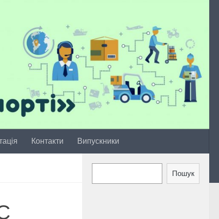
тація
Контакти
Випускники
Пошук
Пошук
ОС