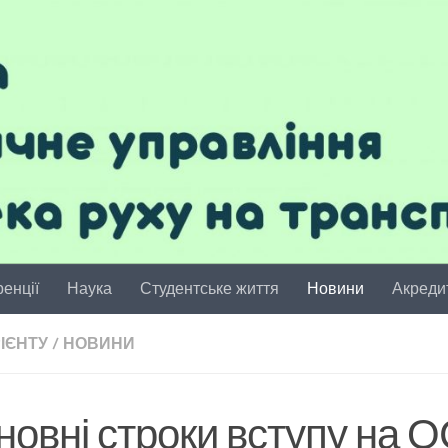
енції
Наука
Студентське життя
Новини
Акреди
ІЄНТУ
/
НОВИНИ
сновні строки вступу на 