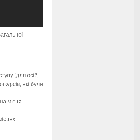
загальної
тупу (для осіб,
нкурсів, які були
на місця
місцях