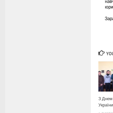
YOU
З Днем
України