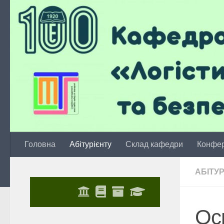
Skip to content
Головна
Абітурієнту
Склад кафедри
Конфер
АБІТУР
​​О