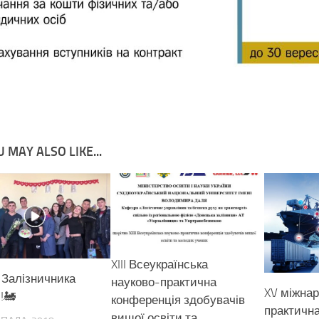
 MAY ALSO LIKE...
XIII Всеукраїнська
 Залізничника
науково-практична
XV міжнар
!🚂
конференція здобувачів
практичн
вищої освіти та