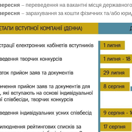
 вересня
– переведення на вакантні місця державног
 вересня
– зарахування за кошти фізичних та/або юрид