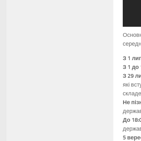
​​Осно
середн
З 1 ли
З 1 до
З 29 л
які вс
складен
Не піз
держав
До 18:
держав
5 вер