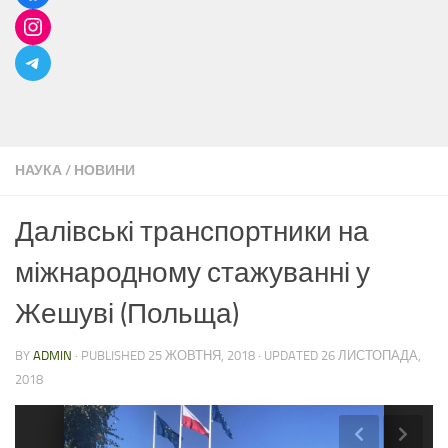
НАУКА
/
НОВИНИ
Далівські транспортники на
міжнародному стажуванні у
Жешуві (Польща)
BY
ADMIN
· PUBLISHED
25 ЖОВТНЯ, 2018
· UPDATED
26 ЛИСТОПАДА,
2018