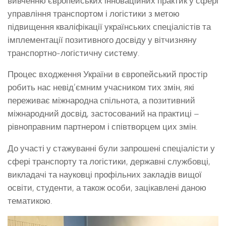
вивченню європейських інноваційних практик у сфері
управління транспортом і логістики з метою
підвищення кваліфікації українських спеціалістів та
імплементації позитивного досвіду у вітчизняну
транспортно-логістичну систему.
Процес входження України в європейський простір
робить нас невід’ємним учасником тих змін, які
переживає міжнародна спільнота, а позитивний
міжнародний досвід, застосований на практиці –
рівноправним партнером і співтворцем цих змін.
До участі у стажуванні були запрошені спеціалісти у
сфері транспорту та логістики, державні службовці,
викладачі та науковці профільних закладів вищої
освіти, студенти, а також особи, зацікавлені даною
тематикою.