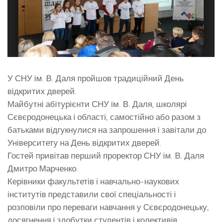
У СНУ ім. В. Даля пройшов традиційний День
відкритих дверей.
Майбутні абітурієнти СНУ ім. В. Даля, школярі
Сєвєродонецька і області, самостійно або разом з
батьками відгукнулися на запрошення і завітали до
Університету на День відкритих дверей.
Гостей привітав перший проректор СНУ ім. В. Даля
Дмитро Марченко.
Керівники факультетів і навчально-наукових
інститутів представили свої спеціальності і
розповіли про переваги навчання у Сєвєродонецьку,
досягнення і здобутки студентів і колективів