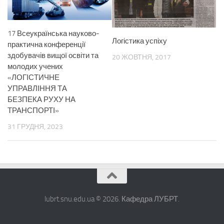
17 Всеукраїнська науково-
Логістика успіху
практична конференції
здобувачів вищої освіти та
20 ЖОВТНЯ, 2017
молодих учених
«ЛОГІСТИЧНЕ
УПРАВЛІННЯ ТА
БЕЗПЕКА РУХУ НА
ТРАНСПОРТІ»
31 ГРУДНЯ, 2023
lubrt.snu.edu.ua © 2026. Кафедра ЛУБРТ.