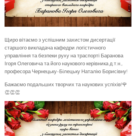
Щиро вітаємо з успішним захистом дисертації
старшого викладача кафедри логістичного
управління та безпеки руху на траспорті Баранова
Ігоря Олеговича та його наукового керівника д.т.н.,
професора Чернецьку-Білецьку Наталію Борисівну!
Бажаємо подальших творчих та наукових успіхів!🌹
👏👏👏