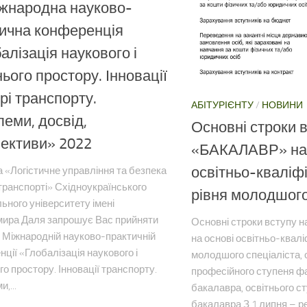
іжнародна науково-
ична конференція
алізація наукового і
нього простору. Інновації
рі транспорту.
АБІТУРІЄНТУ
/
НОВИНИ
еми, досвід,
​​Основні строки
ективи» 2022
«БАКАЛАВР» на 
освітньо-кваліф
 «Логістичне управління та безпека
транспорті» Східноукраїнського
рівня молодшого
ьного університету імені
ира Даля запрошує Вас прийняти
​​Основні строки вступ
у Міжнародній науково-практичній
на основі освітньо-квалі
ції «Глобалізація наукового і
молодшого спеціаліста, 
го простору. Інновації транспорту.
професійного ступеня ф
,...
бакалавра, освітнього 
бакалавра З 1 липня – р