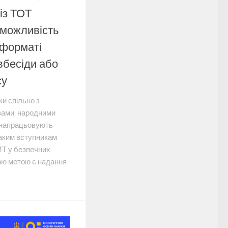
із ТОТ
 можливість
 форматі
вбесіди або
су
ки спільно з
вами, народними
 напрацьовують
аким вступникам
Т у безпечних
ою метою є надання