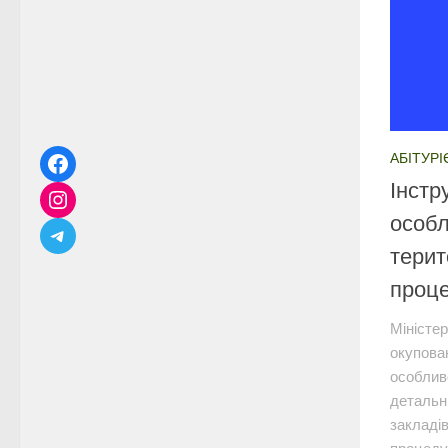
АБІТУРІ
Інстр
особл
терит
проце
Міністер
окупован
особлив
детальн
закладів