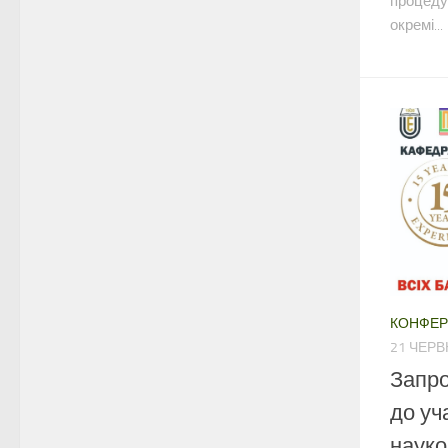
процедур
окремі...
КОНФЕР
21 ЧЕРВ
Запр
до уч
науко