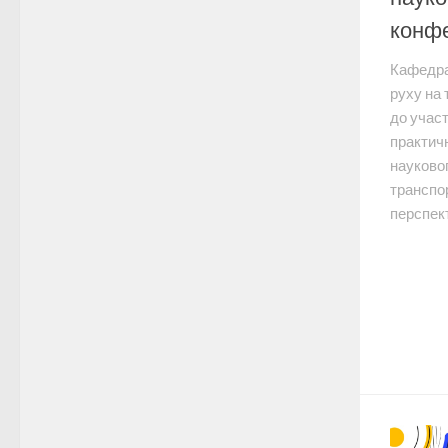
конфе
Кафедра
руху на
до участ
практичн
науковог
транспор
перспект