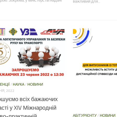
ою. Зокрема, у міністерстві надані
важливий для...
ЕНЦІЇ
/
НАУКА
/
НОВИНИ
НЯ, 2022
ошуємо всіх бажаючих
асті у XIV Міжнародній
во-практичній
АБІТУРІЄНТУ
/
НОВИНИ