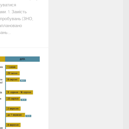
уватися
ми. 1. Замість
ипробувань (ЗНО,
заплановано
нь:...