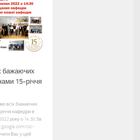
х бажаючих
нами 15-річчя
ємо всіх бажаючих
-річчя кафедри в
022 року о 14.30 За
.google.com/csc-
чити Вас у цей