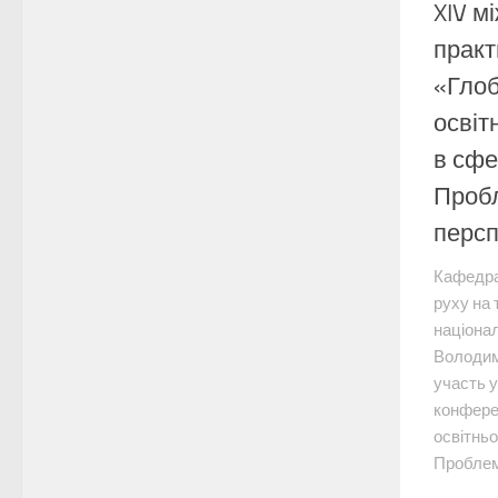
XIV м
практ
«Глоб
освіт
в сфе
Пробл
персп
Кафедра
руху на 
націонал
Володим
участь 
конферен
освітньо
Проблеми