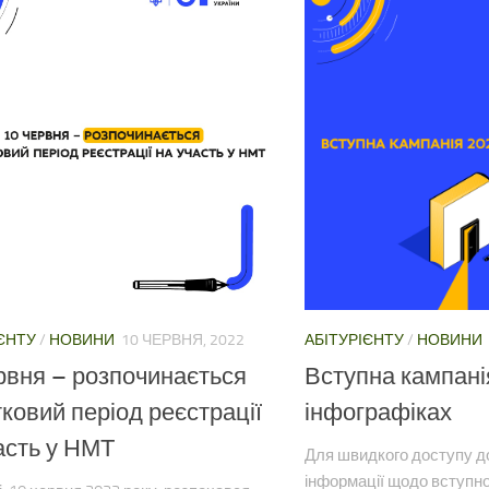
ЄНТУ
/
НОВИНИ
10 ЧЕРВНЯ, 2022
АБІТУРІЄНТУ
/
НОВИНИ
рвня – розпочинається
Вступна кампані
ковий період реєстрації
інфографіках
асть у НМТ
Для швидкого доступу д
інформації щодо вступно