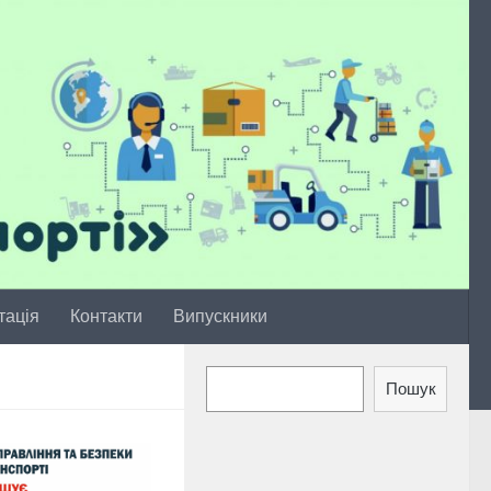
тація
Контакти
Випускники
Пошук
Пошук