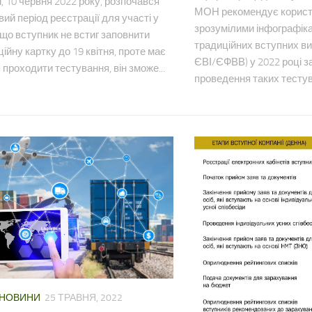
, 10 червня 2022 року, розпочався
МОН рекомендує корист
ий період реєстрації для участі у
зрозумілими інфографіка
що вступник не встиг заповнити
традиційних вступних в
ійну картку до 19 квітня, проте має
ЄВІ/ЄФВВ) у 2022 році 
проходити тестування, він зможе...
проведення таких тестува
НОВИНИ
25 ТРАВНЯ, 2022