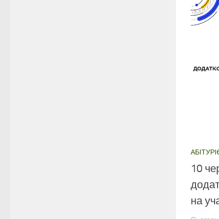
АБІТУРІ
10 че
додат
на уч