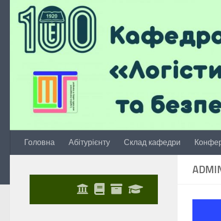
Skip to content
Головна
Абітурієнту
Склад кафедри
Конфер
ADMI