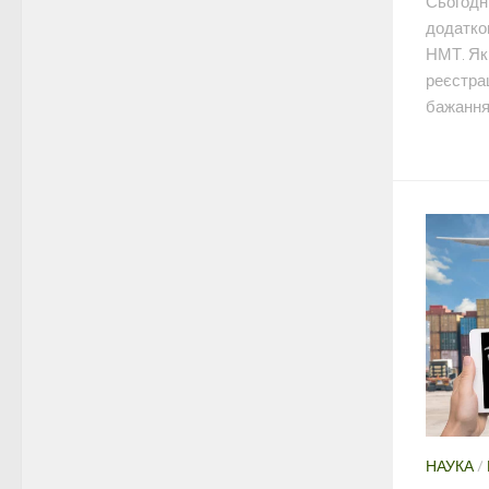
Сьогодні
додатков
НМТ. Як
реєстрац
бажання 
НАУКА
/