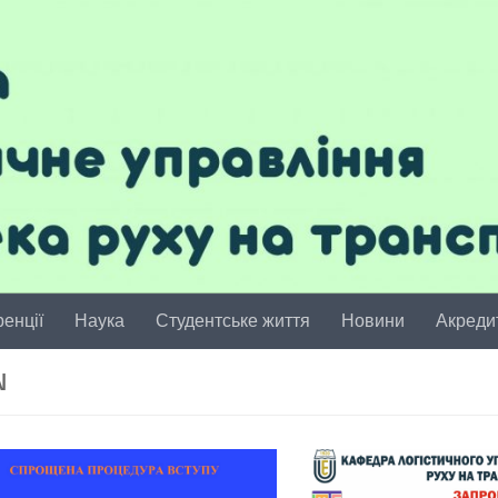
енції
Наука
Студентське життя
Новини
Акреди
N