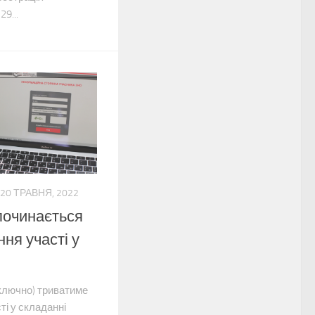
9...
20 ТРАВНЯ, 2022
починається
ня участі у
включно) триватиме
ті у складанні