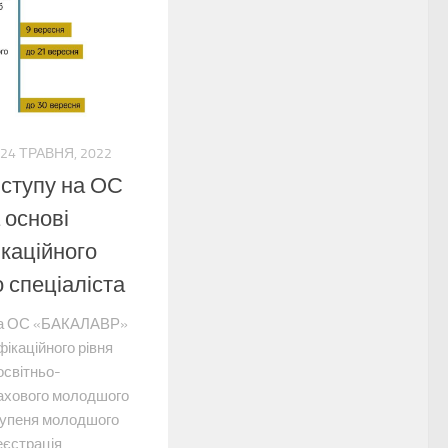
24 ТРАВНЯ, 2022
 вступу на ОС
основі
ікаційного
 спеціаліста
у на ОС «БАКАЛАВР»
фікаційного рівня
освітньо-
ахового молодшого
ступеня молодшого
еєстрація