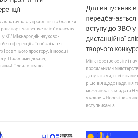
Для випускників 
ренції
передбачається
 логістичного управління та безпеки
вступу до ЗВО у
 транспорті запрошує всіх бажаючих
і у XIV Міжнародній науково-
дистанційної спі
ій конференції «Глобалізація
творчого конкур
о і освітнього простору. Інновації
ту. Проблеми, досвід,
Міністерство освіти і нау
иви»! Посилання на...
профільними міністерст
депутатами, освітянами
рішення щодо надання т
можливості складати НМ
умовах. «Наразі важлив
вступникам із...