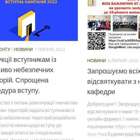
ЄНТУ
/
НОВИНИ
7 ЛИПНЯ, 2022
укції вступникам із
НОВИНИ
6 ЛИПНЯ, 2022
иво небезпечних
Запрошуємо всі
орій. Спрощена
відсвяткувати з 
дура вступу.
кафедри
ство з питань реінтеграції тимчасово
Доброго дня!!! Запрошу
их територій надало вступникам із
відсвяткувати з нами 15
о небезпечних територій розробили
онлайн форматі 7 липня 2
і роз’яснення щодо вступу до
посиланням: https://meet
 вищої освіти за спеціальною
xvyu-hwa Будемо раді ба