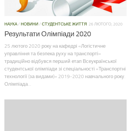
НАУКА
/
НОВИНИ
/
СТУДЕНТСЬКЕ ЖИТТЯ
26 ЛЮТОГО, 2020
Результати Олімпіади 2020
25 лютого 2020 року на кафедрі «Логістичне
управління та безпека руху на транспорті»
традиційно відбувся перший етап Всеукраїнської
студентської олімпіади зі спеціальності «Транспортні
технології (за видами)» 2019-2020 навчального року.
Олімпіада...