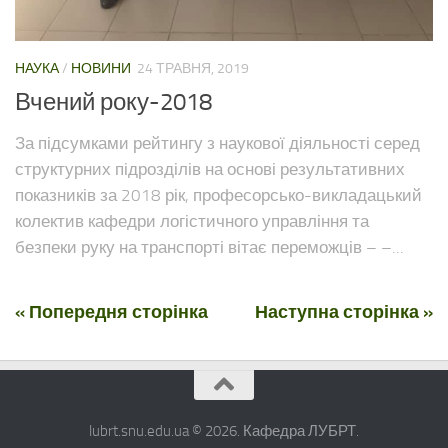
НАУКА
/
НОВИНИ
24 ТРАВНЯ, 2019
Вчений року-2018
За підсумками рейтингу з наукової діяльності серед
структурних підрозділів на основі результативних
показників за 2018 рік, професорсько-викладацький
колектив кафедри логістичного управління та
безпеки руку на транспорті вітає переможців – –...
« Попередня сторінка
Наступна сторінка »
lubrt.snu.edu.ua © 2026. Кафедра ЛУБРТ.