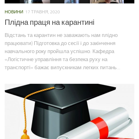
НОВИНИ
17 ТРАВНЯ, 2020
Плідна праця на карантині
Відстань та карантин не заважають нам плідно
працювати) Підготовка до сесії і до закінчення
навчального року пройшла успішно. Кафедра
«Логістичне управління та безпека руху на
транспорті» бажає випускникам легких питань...