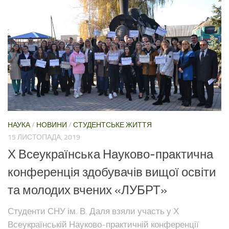
НАУКА
/
НОВИНИ
/
СТУДЕНТСЬКЕ ЖИТТЯ
15 ЛИСТОПАДА, 2019
Х Всеукраїнська Науково-практична
конференція здобувачів вищої освіти
та молодих вчених «ЛУБРТ»
Студенти СНУ ім. В. Даля взяли участь у Х
Всеукраїнській Науково-практичній конференції