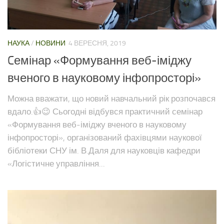
НАУКА
/
НОВИНИ
4 ВЕРЕСНЯ, 2019
Cемінар «Формування веб-іміджу
вченого в науковому інфопросторі»
Можна вважати, що новий навчальний рік розпочався
вдало.👍😉 Сьогодні відбувся практичний семінар
«Формування веб-іміджу вченого в науковому
інфопросторі», організований фахівцями наукової
бібліотеки СНУ ім. В.Даля для науковців кафедри
«Логістичне управління...