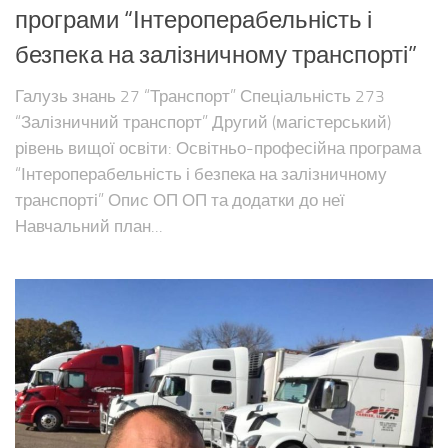
програми “Інтероперабельність і
безпека на залізничному транспорті”
Галузь знань 27 “Транспорт” Спеціальність 273
“Залізничний транспорт” Другий (магістерський)
рівень вищої освіти: Освітньо-професійна програма
“Інтероперабельність і безпека на залізничному
транспорті” Опис ОП ОП та додатки до неї
Навчальний план...