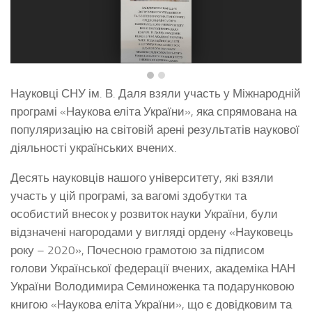
Науковці СНУ ім. В. Даля взяли участь у Міжнародній
програмі «Наукова еліта України», яка спрямована на
популяризацію на світовій арені результатів наукової
діяльності українських вчених.
Десять науковців нашого університету, які взяли
участь у цій програмі, за вагомі здобутки та
особистий внесок у розвиток науки України, були
відзначені нагородами у вигляді ордену «Науковець
року – 2020», Почесною грамотою за підписом
голови Української федерації вчених, академіка НАН
України Володимира Семиноженка та подарунковою
книгою «Наукова еліта України», що є довідковим та