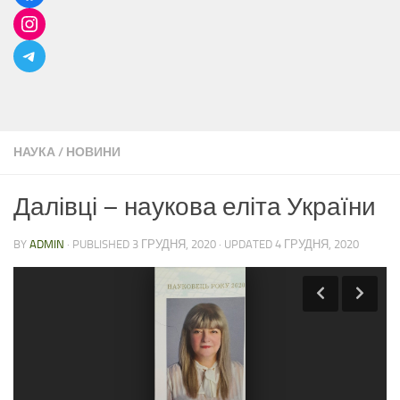
НАУКА
/
НОВИНИ
Далівці – наукова еліта України
BY
ADMIN
· PUBLISHED
3 ГРУДНЯ, 2020
· UPDATED
4 ГРУДНЯ, 2020