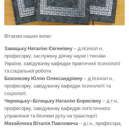
Вітаємо наших колег:
Завацьку Наталію Євгенівну
– д.психол.н.,
професорку, заслужену діячку науки і техніки
України, завідувачку кафедри практичної психології
та соціальної роботи.
Бохонкову Юлію Олександрівну
– д.психол.н.,
професорку, завідувачку кафедри психології та
соціології.
Чернецьку–Білецьку Наталію Борисівну
– д.т.н.,
професорку, завідувачку кафедри логістичного
управління та безпеки руху на транспорті.
Михайлюка Віталія Павловича
– д.і.н., професора,