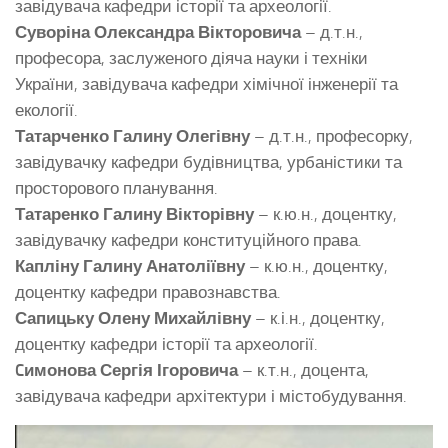
завідувача кафедри історії та археології.
Суворіна Олександра Вікторовича
– д.т.н.,
професора, заслуженого діяча науки і техніки
України, завідувача кафедри хімічної інженерії та
екології.
Татарченко Галину Олегівну
– д.т.н., професорку,
завідувачку кафедри будівництва, урбаністики та
просторового планування.
Татаренко Галину Вікторівну
– к.ю.н., доцентку,
завідувачку кафедри конституційного права.
Капліну Галину Анатоліївну
– к.ю.н., доцентку,
доцентку кафедри правознавства.
Сапицьку Олену Михайлівну
– к.і.н., доцентку,
доцентку кафедри історії та археології.
Cимонова Сергія Ігоровича
– к.т.н., доцента,
завідувача кафедри архітектури і містобудування.