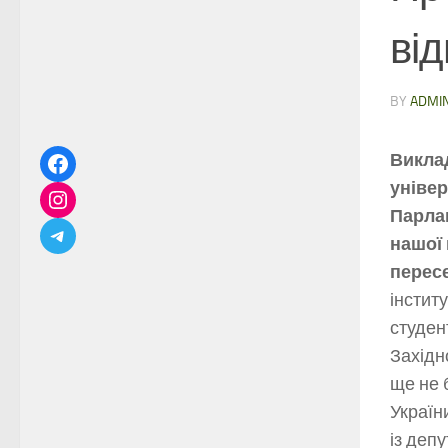
ві
BY
ADMI
Виклад
універ
Парлам
нашої 
пересе
інститу
студен
Західн
ще не 
Україн
із деп