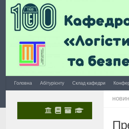
Skip to content
Головна
Абітурієнту
Склад кафедри
Конфер
НОВИ
Пр