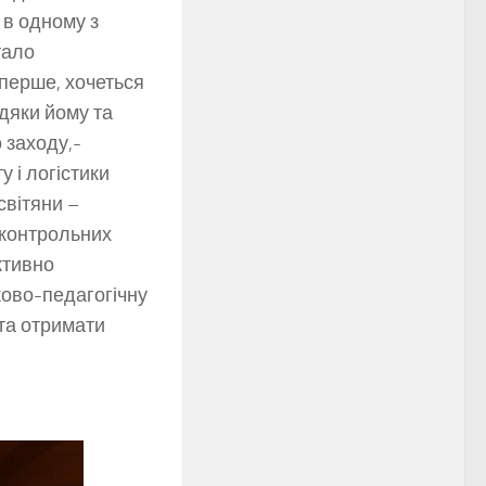
 в одному з
тало
-перше, хочеться
дяки йому та
 заходу,-
 і логістики
світяни –
дконтрольних
ктивно
ово-педагогічну
 та отримати