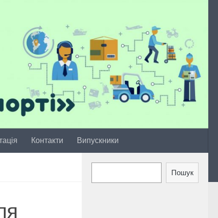
тація
Контакти
Випускники
Пошук
Пошук
ля