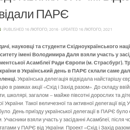
двідали ПАРЄ
N
· PUBLISHED
16 ЛЮТОГО, 2016
· UPDATED
16 ЛЮТОГО, 2021
ачі, науковці та студенти Східноукраїнського на
ситету імені Володимира Даля взяли участь у засі
ентської Асамблеї Ради Європи (м. Страсбург). Тр
країни в Український день в ПАРЄ склали саме дал
ленці.
Українська делегація відвідала найстарішу єв
цію в рамках акції «Схід і Захід разом». До складу вві
ти, школярі, загалом – майже півсотні дорослих та діте
ої України. Такої величезної та активної делегації від
було. День приїзду української делегації в ПАРЄ бул
и. Учасники взяли участь у засіданні Асамблеї, після ч
утатами у ПАРЄ від України. Проект «Схід і Захід разо