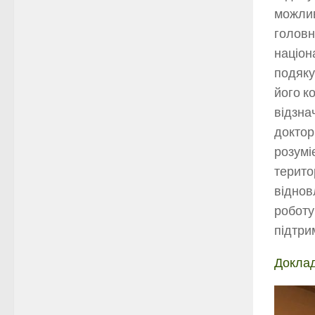
можлив
головн
націон
подяку
його к
відзна
доктор
розумі
терито
віднов
роботу
підтри
Докла