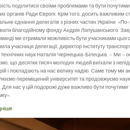
ість поділитися своїми проблемами та бути почутими
их органів Ради Європі. Крім того, досить важливим с
альне єднання делегатів з різних частин України. «По
вати благодійному фонду Андрія Лопушанського. Зав
оманді ми отримали можливість бути учасниками цього
чила учасниця делегації, директор Інституту транспорту
 технічних наук Наталія Чернецька-Білецька. – Ми – о
ємо, що десятки тисяч молодих людей виїхали з непі
рій і покладають на нас велику надію. Саме тому ми а
люємо переміщений університет та продовжуємо наук
. Для нас у цій подорожі дуже важливо бути почутими
мку».
дніше