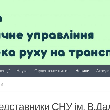
енції
Наука
Студентське життя
Новини
Акреди
НИ
едставники СНУ ім. В.Да