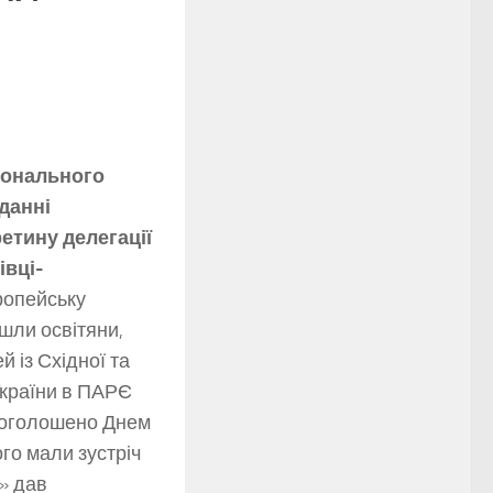
ціонального
данні
етину делегації
івці-
ропейську
йшли освітяни,
й із Східної та
 України в ПАРЄ
о оголошено Днем
ого мали зустріч
м» дав