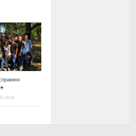
справжні
☀️
, 2018