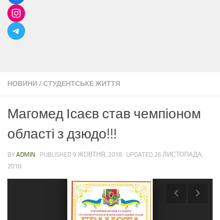
НОВИНИ
/
СТУДЕНТСЬКЕ ЖИТТЯ
Магомед Ісаєв став чемпіоном
області з дзюдо!!!
BY
ADMIN
· PUBLISHED
9 ЖОВТНЯ, 2018
· UPDATED
26 ЛИСТОПАДА,
2018