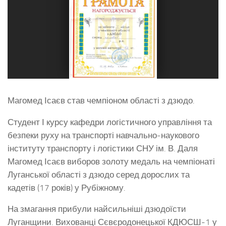
Магомед Ісаєв став чемпіоном області з дзюдо.
Студент І курсу кафедри логістичного управління та
безпеки руху на транспорті навчально-наукового
інституту транспорту і логістики СНУ ім. В. Даля
Магомед Ісаєв виборов золоту медаль на чемпіонаті
Луганської області з дзюдо серед дорослих та
кадетів (17 років) у Рубіжному.
На змагання прибули найсильніші дзюдоїсти
Луганщини. Вихованці Сєвєродонецької КДЮСШ-1 у