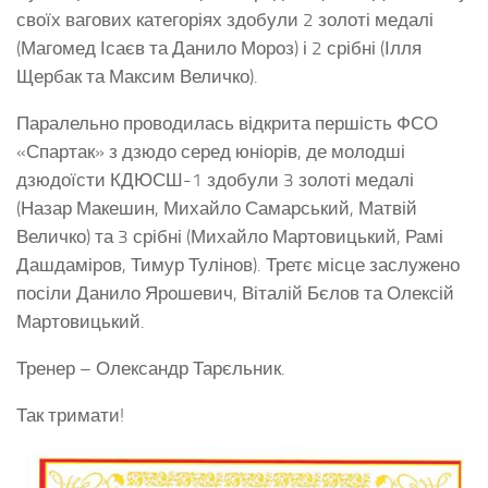
своїх вагових категоріях здобули 2 золоті медалі
(Магомед Ісаєв та Данило Мороз) і 2 срібні (Ілля
Щербак та Максим Величко).
Паралельно проводилась відкрита першість ФСО
«Спартак» з дзюдо серед юніорів, де молодші
дзюдоїсти КДЮСШ-1 здобули 3 золоті медалі
(Назар Макешин, Михайло Самарський, Матвій
Величко) та 3 срібні (Михайло Мартовицький, Рамі
Дашдаміров, Тимур Тулінов). Третє місце заслужено
посіли Данило Ярошевич, Віталій Бєлов та Олексій
Мартовицький.
Тренер – Олександр Тарєльник.
Так тримати!