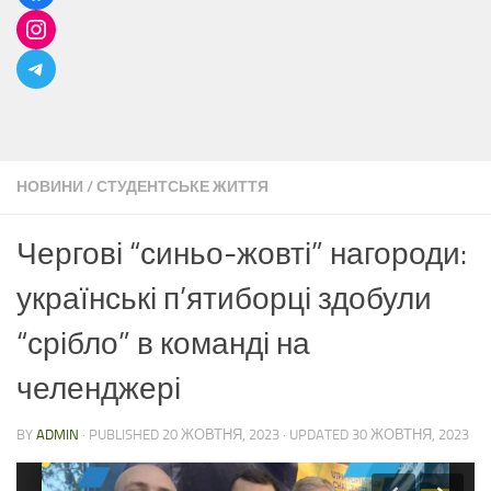
НОВИНИ
/
СТУДЕНТСЬКЕ ЖИТТЯ
Чергові “синьо-жовті” нагороди:
українські п’ятиборці здобули
“срібло” в команді на
челенджері
BY
ADMIN
· PUBLISHED
20 ЖОВТНЯ, 2023
· UPDATED
30 ЖОВТНЯ, 2023