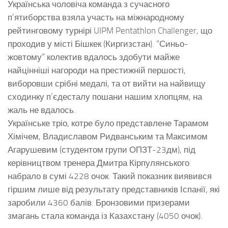
Українська чоловіча команда з сучасного
п’ятиборства взяла участь на міжнародному
рейтинговому турнірі UIPM Pentathlon Challenger, що
проходив у місті Бішкек (Киргизстан). “Синьо-
жовтому” колектив вдалось здобути майже
найцінніші нагороди на престижній першості,
виборовши срібні медалі, та от вийти на найвищу
сходинку п’єдесталу пошани нашим хлопцям, на
жаль не вдалось.
Українське тріо, котре було представлене Тарамом
Хімічем, Владиславом Ридванським та Максимом
Агарушевим (студентом групи ОПЗТ-23дм), під
керівництвом тренера Дмитра Кірпулянського
набрало в сумі 4228 очок. Такий показник виявився
гіршим лише від результату представників Іспанії, які
заробили 4360 балів. Бронзовими призерами
змагань стала команда із Казахстану (4050 очок).