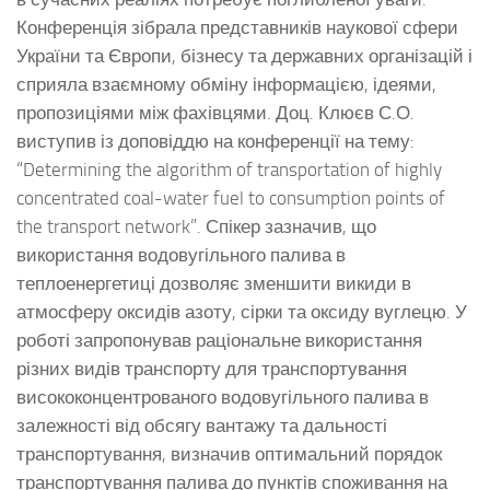
Конференція зібрала представників наукової сфери
України та Європи, бізнесу та державних організацій і
сприяла взаємному обміну інформацією, ідеями,
пропозиціями між фахівцями. Доц. Клюєв С.О.
виступив із доповіддю на конференції на тему:
“Determining the algorithm of transportation of highly
concentrated coal-water fuel to consumption points of
the transport network”. Спікер зазначив, що
використання водовугільного палива в
теплоенергетиці дозволяє зменшити викиди в
атмосферу оксидів азоту, сірки та оксиду вуглецю. У
роботі запропонував раціональне використання
різних видів транспорту для транспортування
висококонцентрованого водовугільного палива в
залежності від обсягу вантажу та дальності
транспортування, визначив оптимальний порядок
транспортування палива до пунктів споживання на