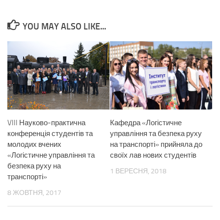
YOU MAY ALSO LIKE...
Кафедра «Логістичне
VIII Науково-практична
управління та безпека руху
конференція студентів та
на транспорті» прийняла до
молодих вчених
своїх лав нових студентів
«Логістичне управління та
безпека руху на
1 ВЕРЕСНЯ, 2018
транспорті»
8 ЖОВТНЯ, 2017