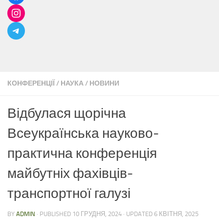
КОНФЕРЕНЦІЇ
/
НАУКА
/
НОВИНИ
Відбулася щорічна
Всеукраїнська науково-
практична конференція
майбутніх фахівців-
транспортної галузі
BY
ADMIN
· PUBLISHED
10 ГРУДНЯ, 2024
· UPDATED
6 КВІТНЯ, 2025