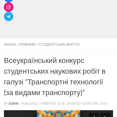
НАУКА
/
НОВИНИ
/
СТУДЕНТСЬКЕ ЖИТТЯ
Всеукраїнський конкурс
студентських наукових робіт в
галузі “Транспортні технології
(за видами транспорту)”
BY
ADMIN
· PUBLISHED
13 КВІТНЯ, 2018
· UPDATED
16 КВІТНЯ, 2018