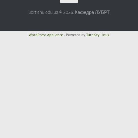
lubrt.snu.edu.ua © 2026. Кафедра ЛУБРТ.
WordPress Appliance
- Powered by
TurnKey Linux