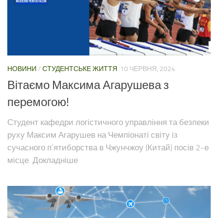
НОВИНИ
/
СТУДЕНТСЬКЕ ЖИТТЯ
10 ЧЕРВНЯ, 2024
Вітаємо Максима Агарушева з
перемогою!
Студент кафедри логістичного управління та безпеки
руху Максим Агарушев на Чемпіонаті світу із
сучасного п’ятиборства в Чжунчжоу (Китай) посів 2-е
місце. Докладніше