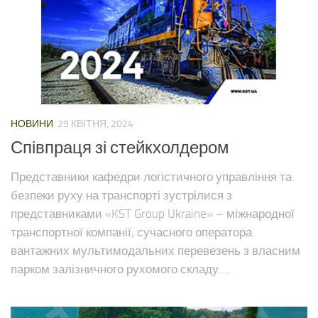
НОВИНИ
29 КВІТНЯ, 2024
Співпраця зі стейкхолдером
Представники кафедри логістичного управління та
безпеки руху на транспорті зустрілися з
представниками «KST Group Ukraine» – міжнародної
транспортної компанії, сучасного оператора
вантажних мультимодальних перевезень з власним
парком залізничного рухомого складу....