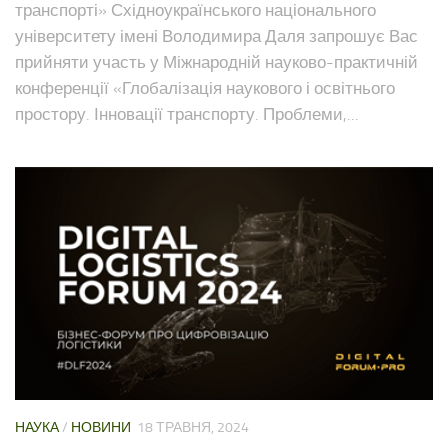
транспорті» Східноукраїнського національного
університету імені Володимира Даля запрошує Вас
прийняти участь у Міжнародній науково-практичній
конференції «Глобалізація наукового і освітнього
простору. Інновації транспорту. Проблеми,...
НАУКА
/
НОВИНИ
18 ТРАВНЯ, 2024